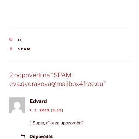
RUBRIKY
IT
ŠTÍTKY
SPAM
2 odpovědi na “SPAM:
eva.dvorakova@mailbox4free.eu”
Edvard
7. 1. 2013 (9:39)
:) Super, díky za upozornění.
Odpovědět