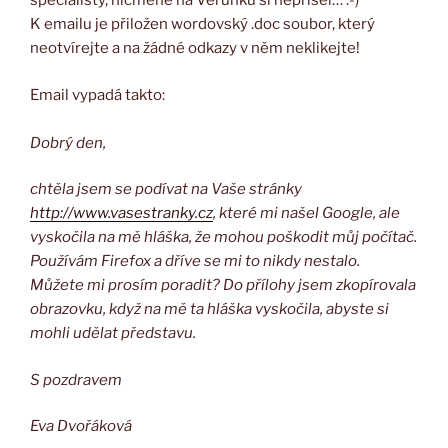
specialisty, nicméně na Verunku si nepřišel… :-)
K emailu je přiložen wordovský .doc soubor, který
neotvírejte a na žádné odkazy v něm neklikejte!
Email vypadá takto:
Dobrý den,
chtěla jsem se podívat na Vaše stránky
http://www.vasestranky.cz
, které mi našel Google, ale
vyskočila na mě hláška, že mohou poškodit můj počítač.
Používám Firefox a dříve se mi to nikdy nestalo.
Můžete mi prosím poradit? Do přílohy jsem zkopírovala
obrazovku, když na mě ta hláška vyskočila, abyste si
mohli udělat představu.
S pozdravem
Eva Dvořáková