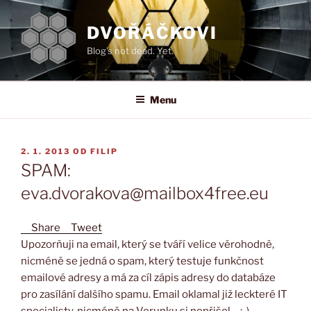
Přejít
k
DVOŘÁČKOVI
obsahu
Blog's not dead. Yet.
webu
Menu
PUBLIKOVÁNO
2. 1. 2013
OD
FILIP
SPAM:
eva.dvorakova@mailbox4free.eu
Share
Tweet
Upozorňuji na email, který se tváří velice věrohodně,
nicméně se jedná o spam, který testuje funkčnost
emailové adresy a má za cíl zápis adresy do databáze
pro zasílání dalšího spamu. Email oklamal již leckteré IT