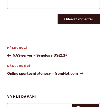
Navigace
PŘEDCHOZÍ
Předchozí
pro
příspěvek
NAS server – Synology DS213+
příspěvek
NÁSLEDUJÍCÍ
Následující
příspěvek
Online sportovní přenosy – fromHot.com
VYHLEDÁVÁNÍ
Hledat: