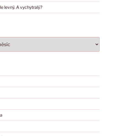
 Je levný. A vychytralý?
a