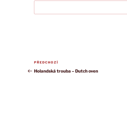
Navigace
Předchozí
PŘEDCHOZÍ
pro
příspěvek
Holandská trouba – Dutch oven
příspěvek