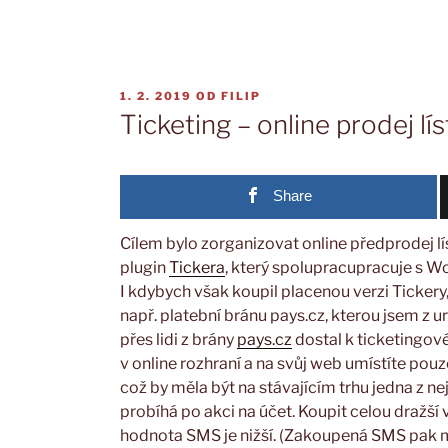
PUBLIKOVÁNO
1. 2. 2019
OD
FILIP
Ticketing – online prodej lí
Share
Cílem bylo zorganizovat online předprodej lís
plugin
Tickera
, který spolupracupracuje s W
I kdybych však koupil placenou verzi Ticke
např. platební bránu pays.cz, kterou jsem z 
přes lidi z brány
pays.cz
dostal k ticketingo
v online rozhraní a na svůj web umístíte pouz
což by měla být na stávajícím trhu jedna z n
probíhá po akci na účet. Koupit celou dražš
hodnota SMS je nižší. (Zakoupená SMS pak m