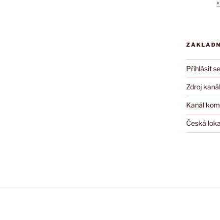
«
ZÁKLADN
Přihlásit s
Zdroj kanál
Kanál kom
Česká loka