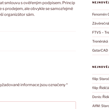
slat smlouvu s ověřeným podpisem. Princip
NEJNOVĚ
že s prodejem, ale obvykle se samozřejmě
Fenomén
eší organizátor sám.
Závěrečná
FTVS – Tre
Trenérská 
GstarCAD 
NEJNOVĚ
filip
:
Staroč
yžadované informace jsou označeny
*
filip
:
Řidičá
Denis
:
Řidi
AlfM
:
Star