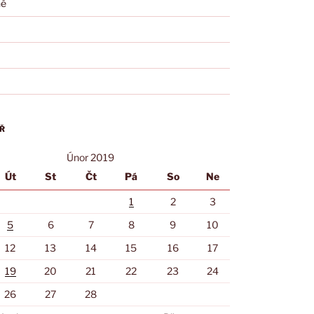
né
Ř
Únor 2019
Út
St
Čt
Pá
So
Ne
1
2
3
5
6
7
8
9
10
12
13
14
15
16
17
19
20
21
22
23
24
26
27
28