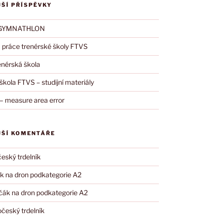
JŠÍ PŘÍSPĚVKY
 GYMNATHLON
 práce trenérské školy FTVS
nérská škola
škola FTVS – studijní materiály
– measure area error
JŠÍ KOMENTÁŘE
eský trdelník
k na dron podkategorie A2
čák na dron podkategorie A2
očeský trdelník