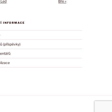
 Led
Bře »
Í INFORMACE
e
ů (příspěvky)
entářů
lizace