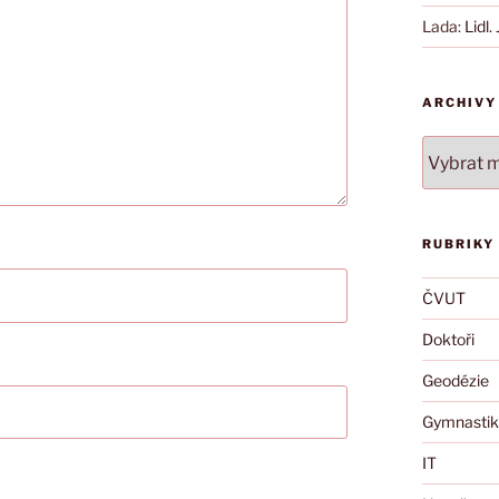
Lada
:
Lidl.
ARCHIVY
Archivy
RUBRIKY
ČVUT
Doktoři
Geodézie
Gymnastik
IT