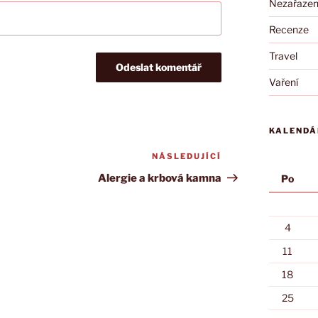
Nezařaze
Recenze
Travel
Vaření
KALENDÁ
NÁSLEDUJÍCÍ
Následující
příspěvek
Alergie a krbová kamna
Po
4
11
18
25