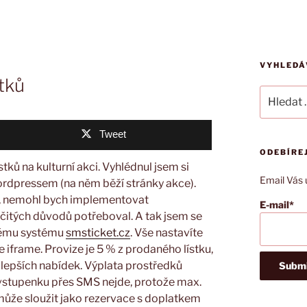
VYHLEDÁ
stků
Hledat:
Tweet
ODEBÍRE
tků na kulturní akci. Vyhlédnul jsem si
Email Vás 
ordpressem (na něm běží stránky akce).
ry, nemohl bych implementovat
E-mail*
určitých důvodů potřeboval. A tak jsem se
vému systému
smsticket.cz
. Vše nastavíte
e iframe. Provize je 5 % z prodaného lístku,
ejlepších nabídek. Výplata prostředků
í vstupenku přes SMS nejde, protože max.
ůže sloužit jako rezervace s doplatkem