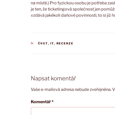
na místě.) Pro fyzickou osobu je potřeba za
je ten, že ticketingová společnost jen pomů
vzdává jakékoli daňové povinnosti, to si již ř
RUBRIKY
ČVUT
,
IT
,
RECENZE
Napsat komentář
Vaše e-mailová adresa nebude zveřejněna.
V
Komentář
*