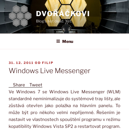
Přejít
k
DVOŘÁČKOVI
obsahu
Blog's not dead. Yet.
webu
Menu
PUBLIKOVÁNO
31. 12. 2011
OD
FILIP
Windows Live Messenger
Share
Tweet
Ve Windows 7 se Windows Live Messenger (WLM)
standardně neminimalizuje do systémové tray lišty, ale
zůstává otevřen jako polažka na hlavním panelu. To
může být pro někoho velmi nepříjemné. Řešením je
nastavit ve vlastnostech spouštění programu v režimu
kopatibility Windows Vista SP2 a restartovat program.