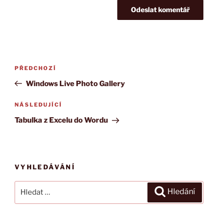
Navigace
PŘEDCHOZÍ
Předchozí
pro
příspěvek
Windows Live Photo Gallery
příspěvek
NÁSLEDUJÍCÍ
Následující
příspěvek
Tabulka z Excelu do Wordu
VYHLEDÁVÁNÍ
Hledat:
Hledání