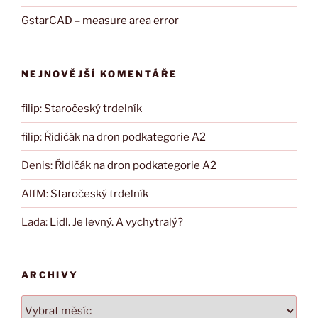
GstarCAD – measure area error
NEJNOVĚJŠÍ KOMENTÁŘE
filip
:
Staročeský trdelník
filip
:
Řidičák na dron podkategorie A2
Denis
:
Řidičák na dron podkategorie A2
AlfM
:
Staročeský trdelník
Lada
:
Lidl. Je levný. A vychytralý?
ARCHIVY
Archivy