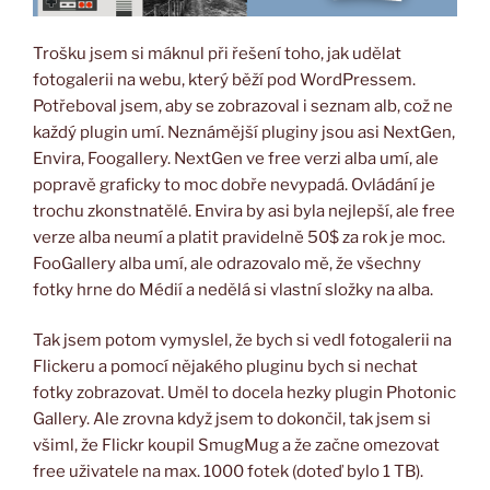
Trošku jsem si máknul při řešení toho, jak udělat
fotogalerii na webu, který běží pod WordPressem.
Potřeboval jsem, aby se zobrazoval i seznam alb, což ne
každý plugin umí. Neznámější pluginy jsou asi NextGen,
Envira, Foogallery. NextGen ve free verzi alba umí, ale
popravě graficky to moc dobře nevypadá. Ovládání je
trochu zkonstnatělé. Envira by asi byla nejlepší, ale free
verze alba neumí a platit pravidelně 50$ za rok je moc.
FooGallery alba umí, ale odrazovalo mě, že všechny
fotky hrne do Médií a nedělá si vlastní složky na alba.
Tak jsem potom vymyslel, že bych si vedl fotogalerii na
Flickeru a pomocí nějakého pluginu bych si nechat
fotky zobrazovat. Uměl to docela hezky plugin Photonic
Gallery. Ale zrovna když jsem to dokončil, tak jsem si
všiml, že Flickr koupil SmugMug a že začne omezovat
free uživatele na max. 1000 fotek (doteď bylo 1 TB).