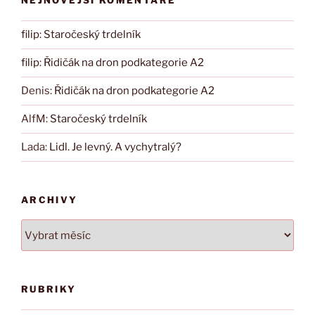
NEJNOVĚJŠÍ KOMENTÁŘE
filip
:
Staročeský trdelník
filip
:
Řidičák na dron podkategorie A2
Denis
:
Řidičák na dron podkategorie A2
AlfM
:
Staročeský trdelník
Lada
:
Lidl. Je levný. A vychytralý?
ARCHIVY
Archivy
RUBRIKY