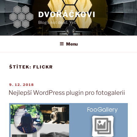
Přejít
k
DVOŘÁČKOVI
obsahu
Blog's not dead. Yet.
webu
Menu
ŠTÍTEK:
FLICKR
PUBLIKOVÁNO
9. 12. 2018
Nejlepší WordPress plugin pro fotogalerii