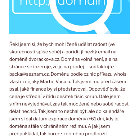
Řekl jsem si, že bych mohl ženě udělat radost (ve
skutečnosti spíše sobě) a pořídit jí hezký email na
doméně dvorackova.cz. Doména volná není, ale na
stránce se inzeruje, že je na prodej – kontaktujte
backa@seznam.cz. Doménu podle cz.nic příkazu whois
vlastní nějaký Martin Vacula. Tak jsem mu před časem
psal, jaké finance by si představoval. Odpověď byla, že
cena je střední v řádu desítek tisíc korun. Dále jsem
s ním nevyjednával, zas tak moc ženě nebo sobě radost
dělat nechci. Tak jsem to nechal být, ale do kalendáře
jsem si dal datum expirace domény (+61 dní, kdy je
doména stále v chráněném režimu). A jak jsem
předpokládal, tak borec si doménu prodloužil