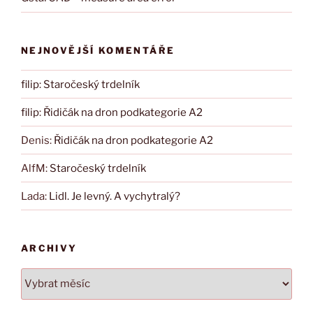
NEJNOVĚJŠÍ KOMENTÁŘE
filip
:
Staročeský trdelník
filip
:
Řidičák na dron podkategorie A2
Denis
:
Řidičák na dron podkategorie A2
AlfM
:
Staročeský trdelník
Lada
:
Lidl. Je levný. A vychytralý?
ARCHIVY
Archivy