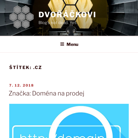
Přejít
k
DVOŘÁČKOVI
obsahu
Blog's not dead. Yet.
webu
Menu
ŠTÍTEK:
.CZ
PUBLIKOVÁNO
7. 12. 2018
Značka: Doména na prodej