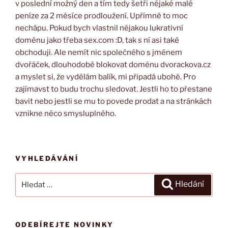
v poslední možný den a tím tedy šetři nějaké malé
peníze za 2 měsíce prodloužení. Upřímně to moc
nechápu. Pokud bych vlastnil nějakou lukrativní
doménu jako třeba sex.com :D, tak s ní asi také
obchoduji. Ale nemít nic společného s jménem
dvořáček, dlouhodobě blokovat doménu dvorackova.cz
a myslet si, že vydělám balík, mi připadá ubohé. Pro
zajímavst to budu trochu sledovat. Jestli ho to přestane
bavit nebo jestli se mu to povede prodat a na stránkách
vznikne něco smysluplného.
VYHLEDÁVÁNÍ
Hledat:
Hledání
ODEBÍREJTE NOVINKY