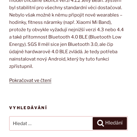
model oficiálně skončil verzí 4.1.2 Jelly Bean. Systém
byl stabilitní pro všechny standardní věci dostačoval.
Nebylo však možné k němu připojit nové wearables –
hodinky, fitness náramky (např. Xiaomi Mi Band),
protože ty obvykle vyžadují nejnižší verzi 4.3 nebo 4.4
a také přítomnost Bluetooth 4.0 BLE (Bluetooth Low
Energy). SGS II měl sice jen Bluetooth 3.0, ale čip
údajně hardwarově 4.0 BLE zvládá. Je tedy potřeba
nainstalovat nový Android, který by tuto funkci
zpřístupnil.
Pokračovat ve čtení
„Android
5.1.1
Lollipop
na
VYHLEDÁVÁNÍ
Samsung
Galaxy
Hledat:
Hledání
S II
(GT-