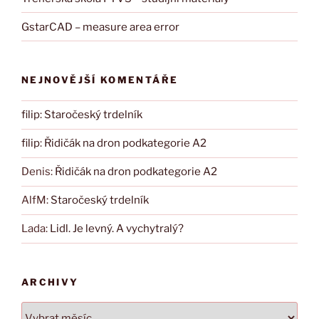
GstarCAD – measure area error
NEJNOVĚJŠÍ KOMENTÁŘE
filip
:
Staročeský trdelník
filip
:
Řidičák na dron podkategorie A2
Denis
:
Řidičák na dron podkategorie A2
AlfM
:
Staročeský trdelník
Lada
:
Lidl. Je levný. A vychytralý?
ARCHIVY
Archivy