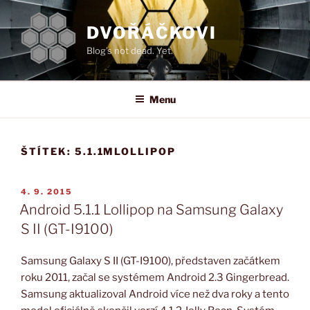
Přejít
k
DVOŘÁČKOVI
obsahu
Blog's not dead. Yet.
webu
Menu
ŠTÍTEK:
5.1.1MLOLLIPOP
PUBLIKOVÁNO
4. 9. 2015
Android 5.1.1 Lollipop na Samsung Galaxy
S II (GT-I9100)
Samsung Galaxy S II (GT-I9100), představen začátkem
roku 2011, začal se systémem Android 2.3 Gingerbread.
Samsung aktualizoval Android více než dva roky a tento